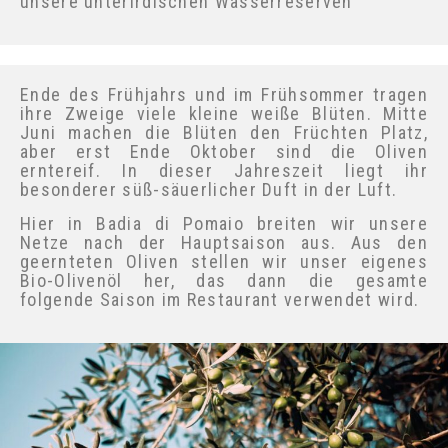
gut an; benötigen nicht viel Pflege, um zu
gedeihen, und erhalten mit ihren Wurzeln
unsere unterirdischen Wasserreserven
Ende des Frühjahrs und im Frühsommer tragen
ihre Zweige viele kleine weiße Blüten. Mitte
Juni machen die Blüten den Früchten Platz,
aber erst Ende Oktober sind die Oliven
erntereif. In dieser Jahreszeit liegt ihr
besonderer süß-säuerlicher Duft in der Luft.
Hier in Badia di Pomaio breiten wir unsere
Abonnieren Sie und erhalten
Netze nach der Hauptsaison aus. Aus den
Sie Ihren persönlichen Rabatt
geernteten Oliven stellen wir unser eigenes
Bio-Olivenöl her, das dann die gesamte
folgende Saison im Restaurant verwendet
wird.