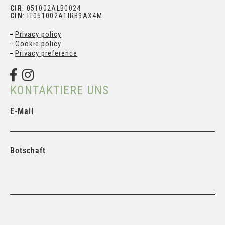
Telefon: +39 0575 353210
Mobiltelefon: +39 366 89 85 430
E-Mail: info@badiadipomaio.com
CIR
: 051002ALB0024
CIN
: IT051002A1IRB9AX4M
Privacy policy
Cookie policy
Privacy preference
KONTAKTIERE UNS
E-Mail
Botschaft