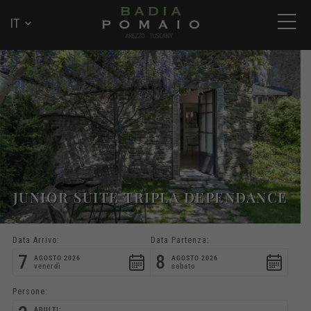
JUNIOR SUITE TRIPLA DEPENDANCE
Data Arrivo:
Data Partenza:
7
8
AGOSTO 2026
AGOSTO 2026
venerdì
sabato
Persone:
ADULTI: