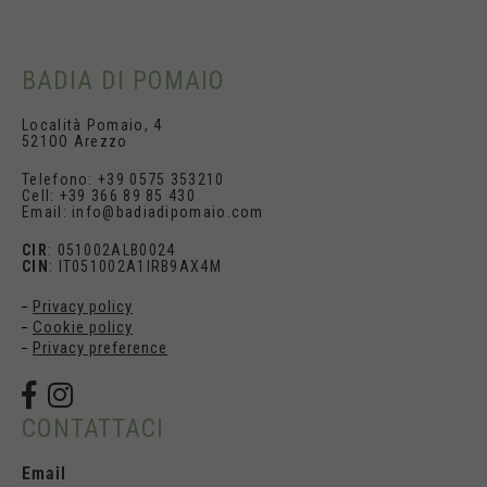
BADIA DI POMAIO
Località Pomaio, 4
521OO Arezzo
Telefono: +39 0575 353210
Cell: +39 366 89 85 430
Email: info@badiadipomaio.com
CIR
: 051002ALB0024
CIN
: IT051002A1IRB9AX4M
Privacy policy
Cookie policy
Privacy preference
CONTATTACI
Email