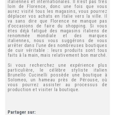
nombre de magasins. Le plus célèbre est
The Mall, qui propose une vaste sélection
de marques italiennes et internationales. Il
n’est pas très loin de Florence, donc une
fois que vous aurez visité tous les
magasins, vous pourrez déplacer vos
achats en Italie vers la ville. Il va sans dire
que Florence ne manque pas d’occasions de
faire du shopping. Si vous êtes déjà fatigué
des magasins italiens de renommée
Inscrivez-vous et bénéficiez
mondiale et des marques italiennes, nous
d’une remise personnalisée
vous suggérons de vous arrêter dans l’une
des nombreuses boutiques de cuir
véritable : leurs produits sont tous faits à
la main, mais relativement bon marché.
Si vous recherchez une expérience plus
particulière, le célèbre styliste italien
Brunello Cucinelli possède une boutique à
Solomeo, un hameau près de Pérouse, où
vous pourrez assister au processus de
production et visiter la boutique.