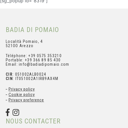
[sg_popup id="8319"]
BADIA DI POMAIO
Località Pomaio, 4
521OO Arezzo
Téléphone: +39 0575 353210
Portable: +39 366 89 85 430
Email: info@badiadipomaio.com
CIR
: 051002ALB0024
CIN
: IT051002A1IRB9AX4M
Privacy policy
Cookie policy
Privacy preference