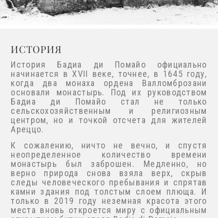
ИСТОРИЯ
Подпишитесь и получите
История Бадиа ди Помайо официально
начинается в XVII веке, точнее, в 1645 году,
свою персональную
когда два монаха ордена Валломброзани
скидку
основали монастырь. Под их руководством
Бадиа ди Помайо стал не только
сельскохозяйственным и религиозным
центром, но и точкой отсчета для жителей
Ареццо.
К сожалению, ничто не вечно, и спустя
неопределенное количество времени
монастырь был заброшен. Медленно, но
верно природа снова взяла верх, скрыв
следы человеческого пребывания и
спрятав камни здания под толстым слоем
плюща. И только в 2019 году неземная
красота этого места вновь откроется миру с